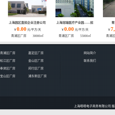
上海园区直招企业注册公司
上海冠瑞医疗产业园——招
青
0.00
0.00
7
￥
元/平方/天
￥
元/平方/天
￥
青浦区厂房 30000㎡
青浦区厂房 55000㎡
青浦区
青浦区厂房
嘉定区厂房
网站简介
松江区厂房
金山区厂房
联系我们
奉贤区厂房
闵行区厂房
宝山区厂房
浦东新区厂房
上海唔唔电子商务有限公司 