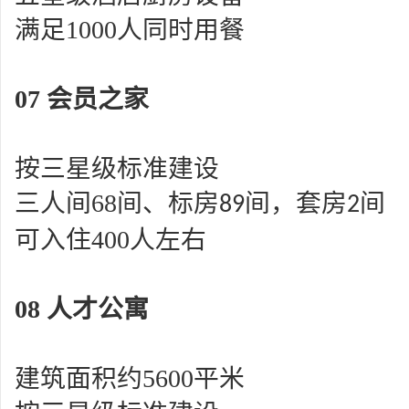
满足
1000
人同时用餐
07
会员之家
按三星级标准建设
三人间
68
间、标房
间，套房
间
89
2
可入住
400
人左右
08
人才公寓
建筑面积约
5600
平米