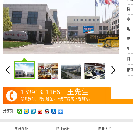
楼
意
地
结
配
特
招
13391351166 王先生
联系我时，请说是在55上海厂房网上看到的。
分享到：
详细介绍
物业配套
物业图片